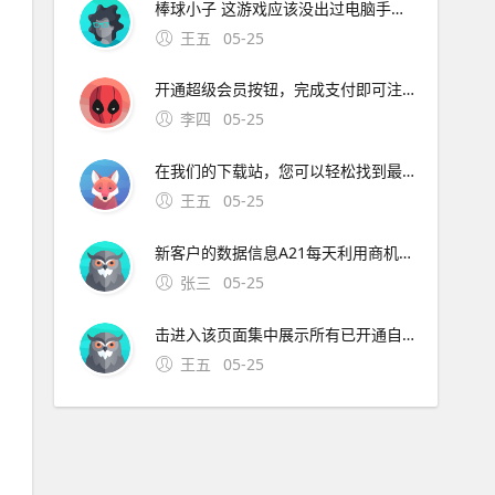
棒球小子 这游戏应该没出过电脑手机版，只能用模拟器在电脑和手机上玩。如果是因为游戏版本不兼容导致的错误，应及时更新游戏版本可以在游戏内查看是否有更新提示，或者前往官方网站下载最新版本的游戏安装包
王五
05-25
开通超级会员按钮，完成支付即可注意事项确保迅雷APP版本为最新如参考信息中的7620。8、取消手机迅雷会员自动续费可通过迅雷APP内操作完成，步骤如下进入会员中心页面打开手机上的迅雷APP，点击右下角个人中心，再选择会员中心选项此步骤用于定
李四
05-25
在我们的下载站，您可以轻松找到最新的海盗小子游戏高速下载，享受安卓游戏冒险解谜带来的无尽乐趣我们提供详细的海盗小子游戏高速下载信息，包括功能介绍用户评价以及官方下载链接 ，让您的下载过程
王五
05-25
新客户的数据信息A21每天利用商机助理重发功能，使信息排前 2经常保持贸易通在线，提高活跃度，使信息排前3参加关键字竞价，使信息排前4发布一口价信息，使信息排前5发布拍卖信息，使信息排前。
张三
05-25
击进入该页面集中展示所有已开通自动续费的会员服务。9、开通迅雷白金会员的步骤如下工具原料 荣耀Magic5至臻版MagicOS70迅雷app1751方法步骤 打开头像启动迅
王五
05-25