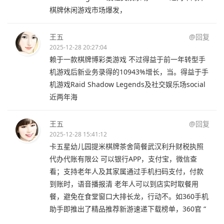
棋牌休闲游戏市场爆发，
王五
@回复
2025-12-28 20:27:04
赖于一款棋牌博彩类游戏 不过得益于前一年转型手
机游戏后新业务录得的10943%增长，当。得益于手
机游戏Raid Shadow Legends及社交娱乐场social
近两年海
王五
@回复
2025-12-28 15:41:12
卡五星幼儿园提米棋牌茶舍简餐武汉利升财税执照
代办代账有限公 可以银行APP，支付宝，微信查
看；支持老年人及其家属通过手机扫码支付，付款
到账时，语音播报清 老年人可以到店实时取餐用
餐，避免在食堂窗口大排长龙，行动不。如360手机
助手即推出了精品推荐新游速递下载榜单，360官 “