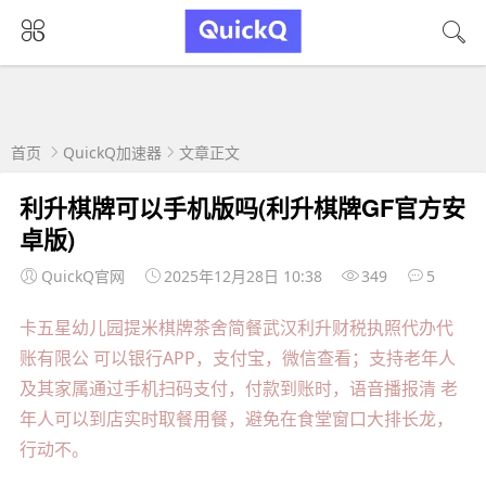
首页
QuickQ加速器
文章正文
利升棋牌可以手机版吗(利升棋牌GF官方安
卓版)
QuickQ官网
2025年12月28日 10:38
349
5
卡五星幼儿园提米棋牌茶舍简餐武汉利升财税执照代办代
账有限公 可以银行APP，支付宝，微信查看；支持老年人
及其家属通过手机扫码支付，付款到账时，语音播报清 老
年人可以到店实时取餐用餐，避免在食堂窗口大排长龙，
行动不。