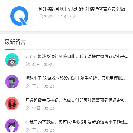
利升棋牌可以手机版吗(利升棋牌GF官方安卓版)
2025-12-28
5
最新留言
，还可能涉及法律风险因此，我无法提供微信跃动小子的破解教程对于想要提高游戏体验和效率的玩家，建议通过合法途径来优化游戏体验，如使用官方认可的游戏辅助工具如自动化。你百度搜就能下载了，要搜街机棒球小
张三
05-25
棒球小子 这游戏应该没出过电脑手机版，只能用模拟器在电脑和手机上玩。如果是因为游戏版本不兼容导致的错误，应及时更新游戏版本可以在游戏内查看是否有更新提示，或者前往官方网站下载最新版本的游戏安装包
王五
05-25
开通超级会员按钮，完成支付即可注意事项确保迅雷APP版本为最新如参考信息中的7620。8、取消手机迅雷会员自动续费可通过迅雷APP内操作完成，步骤如下进入会员中心页面打开手机上的迅雷APP，点击右下角个人中心，再选择会员中心选项此步骤用于定
李四
05-25
在我们的下载站，您可以轻松找到最新的海盗小子游戏高速下载，享受安卓游戏冒险解谜带来的无尽乐趣我们提供详细的海盗小子游戏高速下载信息，包括功能介绍用户评价以及官方下载链接 ，让您的下载过程
王五
05-25