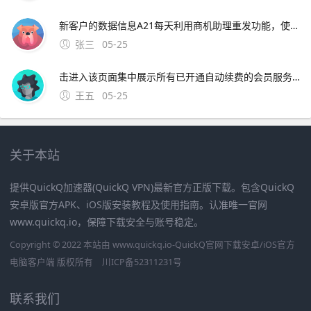
新客户的数据信息A21每天利用商机助理重发功能，使信息排前 2经常保持贸易通在线，提高活跃度，使信息排前3参加关键字竞价，使信息排前4发布一口价信息，使信息排前5发布拍卖信息，使信息排前。
张三
05-25
击进入该页面集中展示所有已开通自动续费的会员服务。9、开通迅雷白金会员的步骤如下工具原料 荣耀Magic5至臻版MagicOS70迅雷app1751方法步骤 打开头像启动迅
王五
05-25
关于本站
提供QuickQ加速器(QuickQ VPN)最新官方正版下载。包含QuickQ
安卓版官方APK、iOS版安装教程及使用指南。认准唯一官网
www.quickq.io，保障下载安全与账号稳定。
Copyright © 2022 本站由 www.quickq.io-QuickQ官网下载安卓/iOS官方
电脑客户端 版权所有
川ICP备52311231号
联系我们